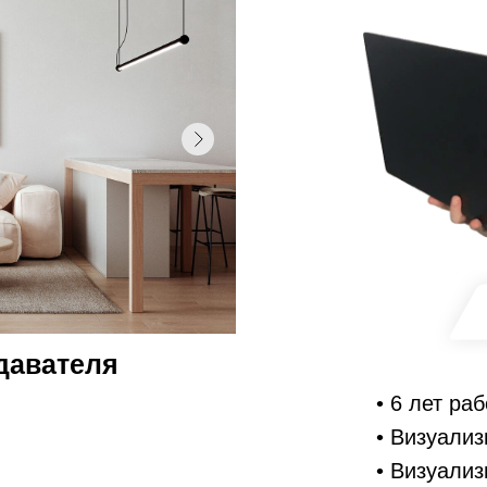
давателя
• 6 лет ра
• Визуализ
• Визуализ