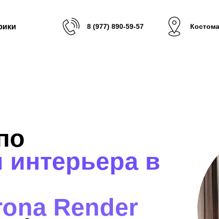
фики
8 (977) 890-59-57
Костома
по
 интерьера в
rona Render