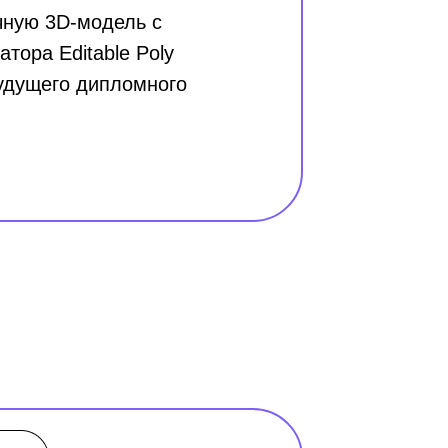
чную 3D-модель с
тора Editable Poly
удущего дипломного