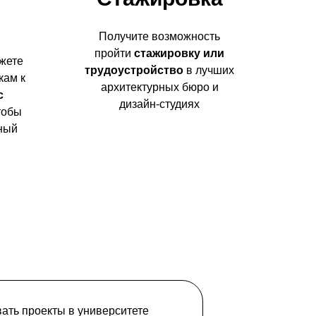
Получите возможность
пройти
стажировку или
жете
трудоустройство
в лучших
кам к
архитектурных бюро и
с
дизайн-студиях
чтобы
ный
вать проекты в университете