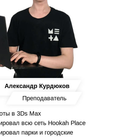
Александр Курдюков
Преподаватель
боты в 3Ds Max
ировал всю сеть Hookah Place
ировал парки и городские